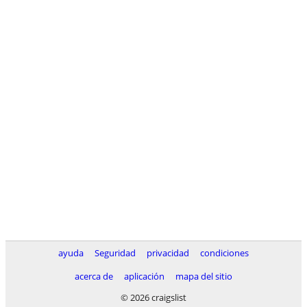
ayuda
Seguridad
privacidad
condiciones
acerca de
aplicación
mapa del sitio
© 2026 craigslist