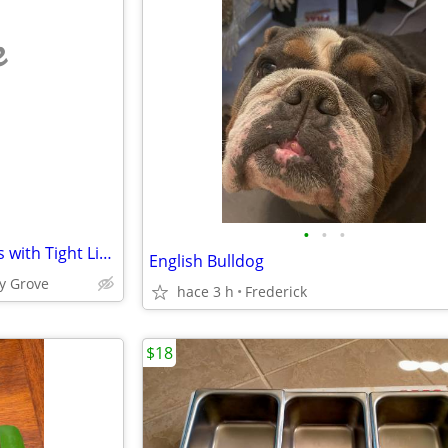
e
•
•
•
IKEA 3 Food Storage Containers with Tight Lid White / Blue
English Bulldog
y Grove
hace 3 h
Frederick
$18