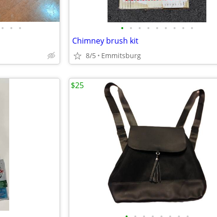
•
•
•
•
•
•
•
•
•
•
•
•
Chimney brush kit
8/5
Emmitsburg
$25
•
•
•
•
•
•
•
•