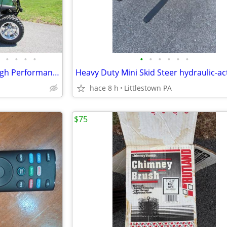
•
•
•
•
•
•
•
•
•
•
Club Car 52-volt lithium with High Performance Solar Panels
hace 8 h
Littlestown PA
$75