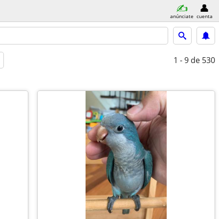
anúnciate
cuenta
1 - 9
de 530