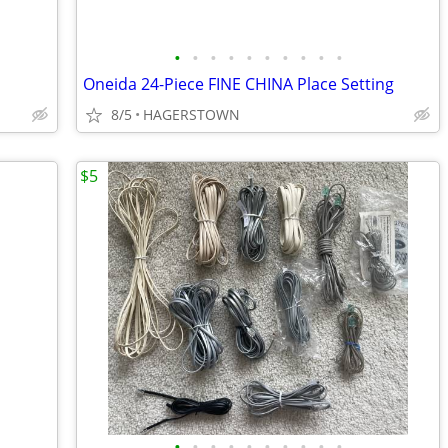
•
•
•
•
•
•
•
•
•
•
Oneida 24-Piece FINE CHINA Place Setting
8/5
HAGERSTOWN
$5
•
•
•
•
•
•
•
•
•
•