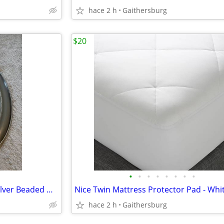
hace 2 h
Gaithersburg
$20
•
•
•
•
•
•
•
•
Gorgeous Oval Vanity Mirror Silver Beaded Metal Frame Brushed Nickel P
hace 2 h
Gaithersburg