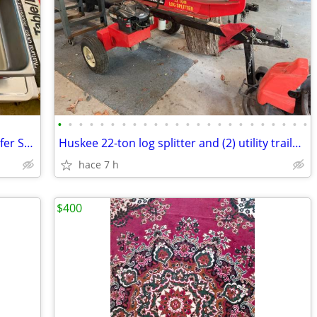
•
•
•
•
•
•
•
•
•
•
•
•
•
•
•
•
•
•
•
•
•
•
•
•
4 Chef Full Size Chrome Wire Frame Chafer Stand
Huskee 22-ton log splitter and (2) utility trailers
hace 7 h
$400