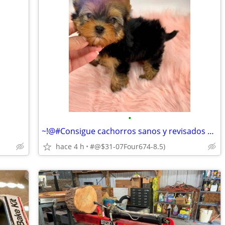
•
~!@#Consigue cachorros sanos y revisados ​​por el veterinario.*&#^
hace 4 h
#@$31-07Four674-8.5)