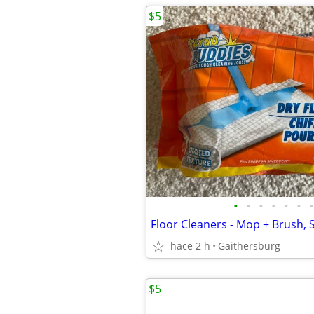
$5
•
•
•
•
•
•
•
hace 2 h
Gaithersburg
$5