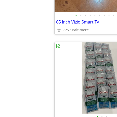
•
•
•
•
•
•
•
•
•
65 Inch Vizio Smart Tv
8/5
Baltimore
$2
•
•
•