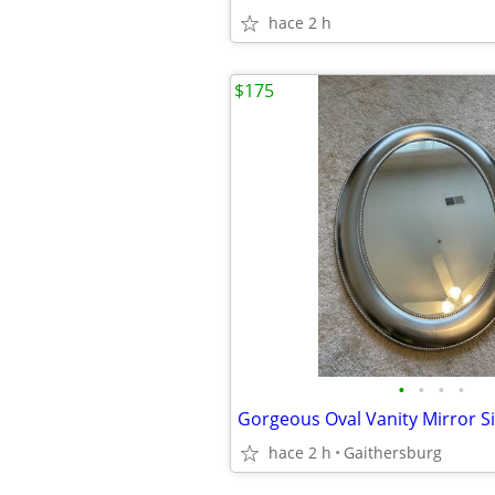
hace 2 h
$175
•
•
•
•
hace 2 h
Gaithersburg