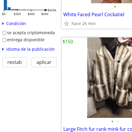
•
$420k
White Faced Pearl Cockatiel
$0
$200
$400
$600
hace 26 min
Condición
se acepta criptomoneda
entrega disponible
$150
idioma de la publicación
restab
aplicar
•
•
Large Fitch fur rank mink fur c