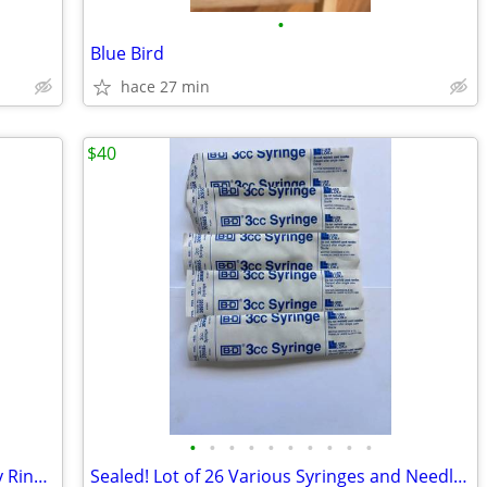
•
Blue Bird
hace 27 min
$40
•
•
•
•
•
•
•
•
•
•
27 Bottles Of Cascade 3-in-1 Powder Dry Rinse Aid 59 ml 2 fl oz
Sealed! Lot of 26 Various Syringes and Needles in Original Packing