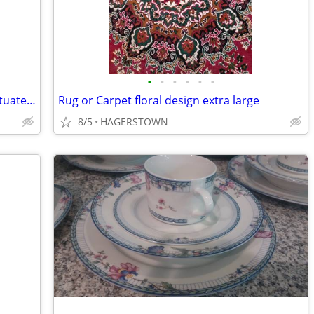
•
•
•
•
•
•
Heavy Duty Mini Skid Steer hydraulic-actuated sliding Paller forks
Rug or Carpet floral design extra large
8/5
HAGERSTOWN