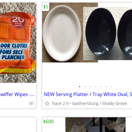
$5
•
•
•
•
•
•
•
Floor Cleaners - Mop + Brush, Swiffer Wipes - Wet / Dry- O-Cedar,
hace 2 h
Gaithersburg / Shady Grove
$600