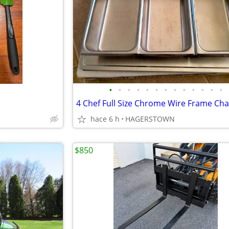
•
•
•
•
•
•
•
•
•
•
•
•
•
hace 6 h
HAGERSTOWN
$850