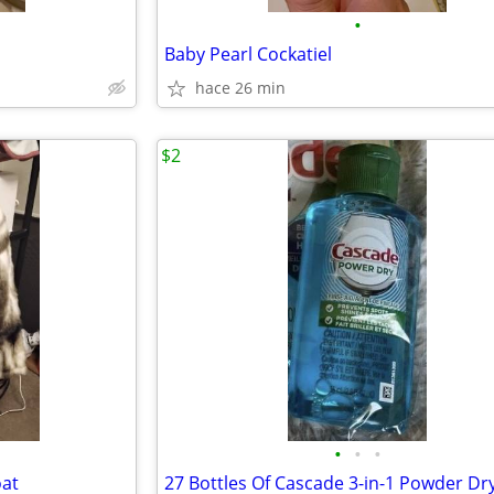
•
Baby Pearl Cockatiel
hace 26 min
$2
•
•
•
oat