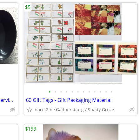
$5
•
•
•
•
•
•
•
•
•
•
•
•
NEW Serving Platter / Tray White Oval, Serving Bowls Party Essentials
60 Gift Tags - Gift Packaging Material
hace 2 h
Gaithersburg / Shady Grove
$199