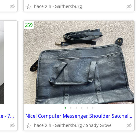
hace 2 h
Gaithersburg
$59
•
•
•
•
•
•
Nice Twin Mattress Protector Pad - White - 75”x38”
Nice! Computer Messenger Shoulder Satchel Bag Black Faux Leather
hace 2 h
Gaithersburg / Shady Grove