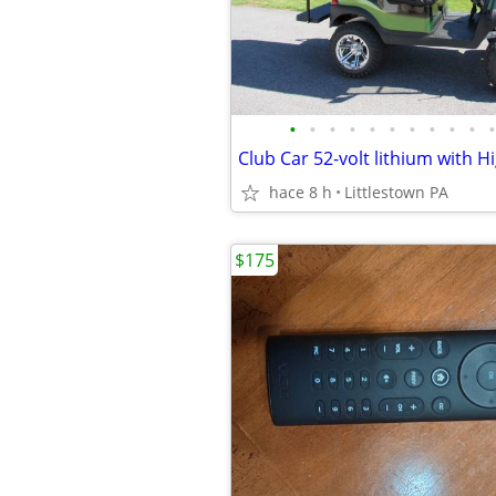
•
•
•
•
•
•
•
•
•
•
•
hace 8 h
Littlestown PA
$175