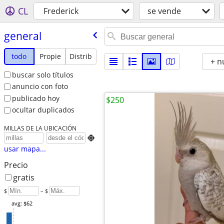
CL
Frederick
se vende
general
todo
Propie
Distrib
+ n
buscar solo títulos
anuncio con foto
publicado hoy
$250
ocultar duplicados
MILLAS DE LA UBICACIÓN

usar mapa...
Precio
gratis
$
– $
avg: $62