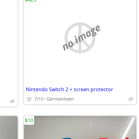
no image
Nintendo Switch 2 + screen protector
7/15
Germantown
$10