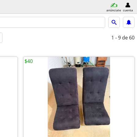
anúnciate
cuenta
1 - 9
de 60
$40