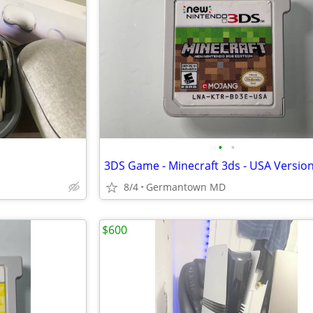
•
•
3DS Game - Minecraft 3ds - USA Versio
8/4
Germantown MD
$600