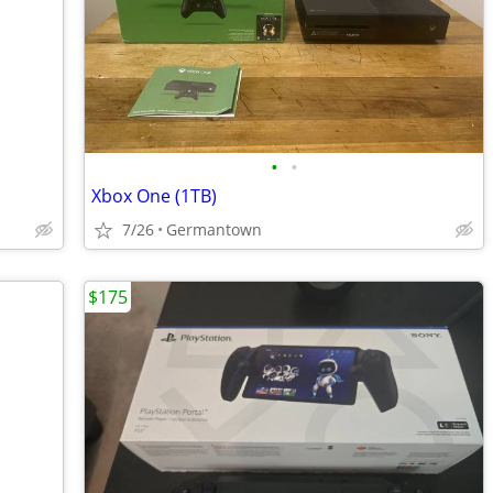
•
•
Xbox One (1TB)
7/26
Germantown
$175