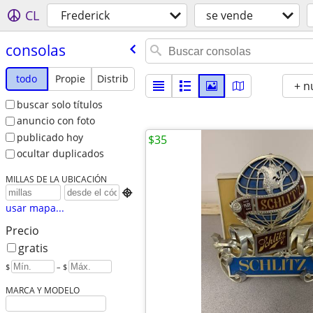
CL
Frederick
se vende
consolas
todo
Propie
Distrib
+ n
buscar solo títulos
anuncio con foto
publicado hoy
$35
ocultar duplicados
MILLAS DE LA UBICACIÓN

usar mapa...
Precio
gratis
$
– $
MARCA Y MODELO