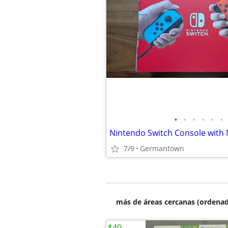
•
•
•
•
•
•
7/9
Germantown
más de áreas cercanas (ordenad
$40