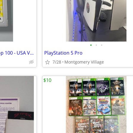
•
•
•
3DS Game - Mario Party The Top 100 - USA Version
PlayStation 5 Pro
7/28
Montgomery Village
$10