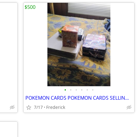
$500
•
•
•
•
•
•
POKEMON CARDS POKEMON CARDS SELLING THEM ALL
7/17
Frederick