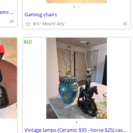
•
•
xbox 360/ps1 ps2/ nes/snes games systems and extras for sale/trade
Gaming chairs
8/3
Mount Airy
$60
•
Vintage lamps (Ceramic $35 - horse $25) cash only