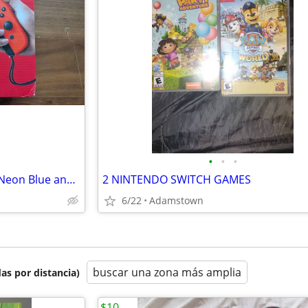
•
•
•
Nintendo Switch Console with Neon Blue and Red Joy-Con
2 NINTENDO SWITCH GAMES
6/22
Adamstown
buscar una zona más amplia
as por distancia)
$10