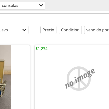
consolas
uevo
Precio
Condición
vendido por
$1,234
no image