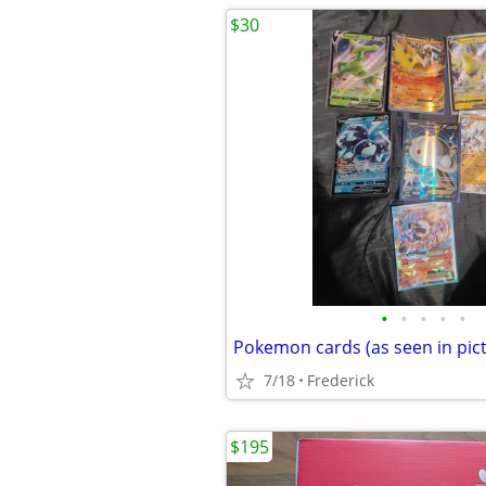
$30
•
•
•
•
•
Pokemon cards (as seen in pic
7/18
Frederick
$195