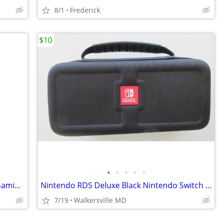
8/1
Frederick
$10
•
•
•
•
•
VIVE Focus Vision Wired Bundle PC VR Gaming Edition
Nintendo RDS Deluxe Black Nintendo Switch Carrying Case w/game Holders
7/19
Walkersville MD