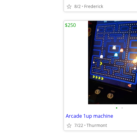
8/2
Frederick
$250
•
•
Arcade 1up machine
7/22
Thurmont