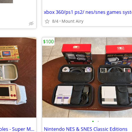
8/4
Mount Airy
$100
•
•
Nintendo Game & Watch Consoles - Super Mario Bros. & Legend of Zelda
Nintendo NES & SNES Classic Editions