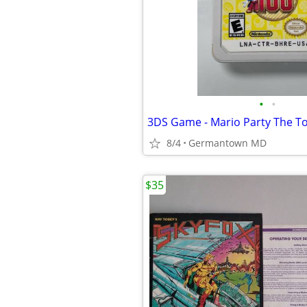
•
•
8/4
Germantown MD
$35