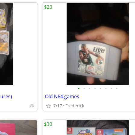
$20
•
•
•
•
•
•
•
•
tures)
Old N64 games
7/17
Frederick
$30