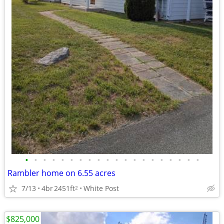
•
•
•
•
•
•
•
•
•
•
•
•
•
•
•
•
•
•
•
•
Rambler home on 6.55 acres
7/13
4br
2451ft
White Post
2
$825,000