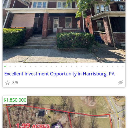
•
•
•
•
•
•
•
•
•
•
•
•
•
•
•
•
•
•
•
•
•
•
•
•
Excellent Investment Opportunity in Harrisburg, PA
8/5
$1,850,000