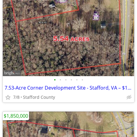
•
•
•
•
•
•
7.53-Acre Corner Development Site - Stafford, VA – $1,850,000.00
7/8
Stafford County
$1,850,000