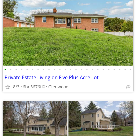
•
•
•
•
•
•
•
•
•
•
•
•
•
•
•
•
•
•
•
•
•
•
•
•
Private Estate Living on Five Plus Acre Lot
8/3
6br
3676ft
Glenwood
2