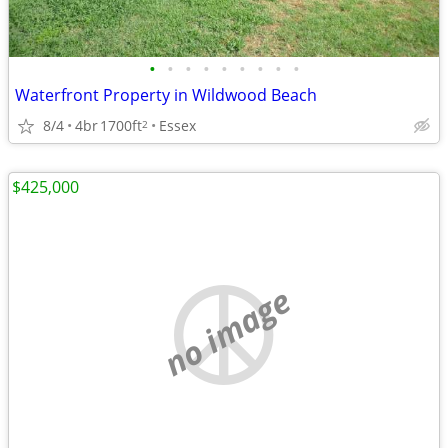
•
•
•
•
•
•
•
•
•
Waterfront Property in Wildwood Beach
8/4
4br
1700ft
Essex
2
$425,000
no image