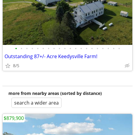
•
•
•
•
•
•
•
•
•
•
•
•
•
•
•
•
•
•
•
•
Outstanding 87+/- Acre Keedysville Farm!
8/5
more from nearby areas (sorted by distance)
search a wider area
$879,900