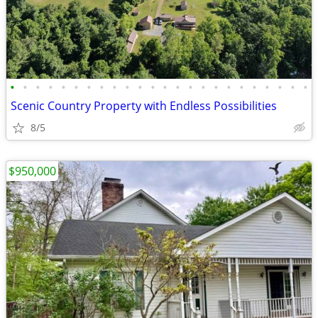
•
•
•
•
•
•
•
•
•
•
•
•
•
•
•
•
•
•
•
•
•
•
•
•
Scenic Country Property with Endless Possibilities
8/5
$950,000