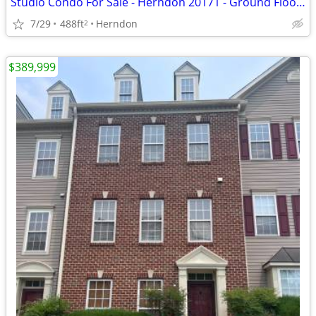
Studio Condo For Sale - Herndon 20171 - Ground Floor, Private Patio, $
7/29
488ft
Herndon
2
$389,999