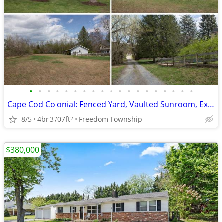
•
•
•
•
•
•
•
•
•
•
•
•
•
•
•
•
•
•
•
Cape Cod Colonial: Fenced Yard, Vaulted Sunroom, Expansive Deck
8/5
4br
3707ft
Freedom Township
2
$380,000