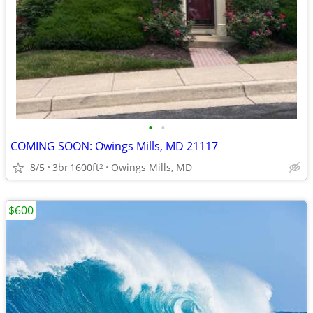
•
•
COMING SOON: Owings Mills, MD 21117
8/5
3br
1600ft
Owings Mills, MD
2
$600