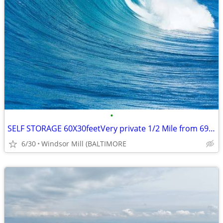
•
SELF STORAGE 60X30feetVery private 1/2 Mile from 695 X 18 Liberty Rd,
6/30
Windsor Mill (BALTIMORE