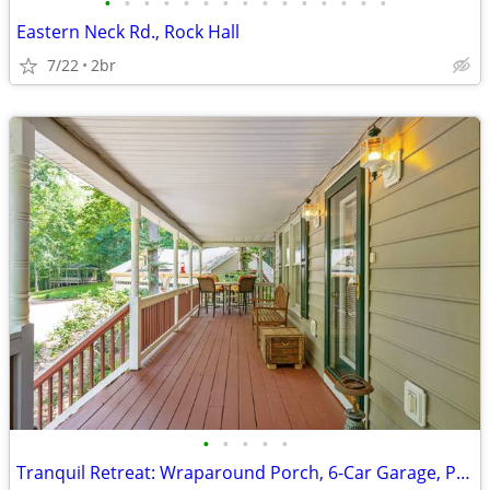
•
•
•
•
•
•
•
•
•
•
•
•
•
•
•
Eastern Neck Rd., Rock Hall
7/22
2br
•
•
•
•
•
Tranquil Retreat: Wraparound Porch, 6-Car Garage, Private Cabin