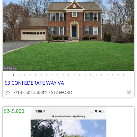
•
•
•
•
•
•
•
•
•
•
•
•
•
•
•
•
•
•
•
•
•
63 CONFEDERATE WAY VA
7/18
6br
3500ft
STAFFORD
2
$245,000