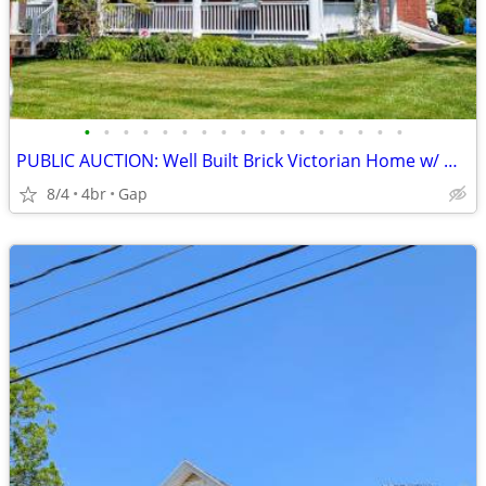
•
•
•
•
•
•
•
•
•
•
•
•
•
•
•
•
•
PUBLIC AUCTION: Well Built Brick Victorian Home w/ Det. 2 Car Garage
8/4
4br
Gap