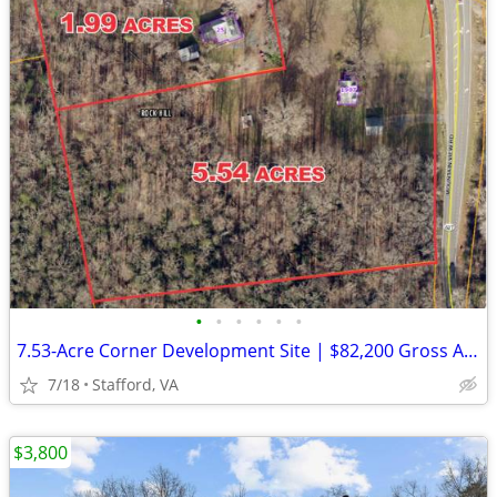
•
•
•
•
•
•
7.53-Acre Corner Development Site | $82,200 Gross Annual Income
7/18
Stafford, VA
$3,800