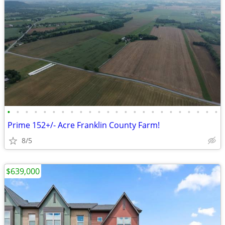
•
•
•
•
•
•
•
•
•
•
•
•
•
•
•
•
•
•
•
•
•
•
•
•
Prime 152+/- Acre Franklin County Farm!
8/5
$639,000