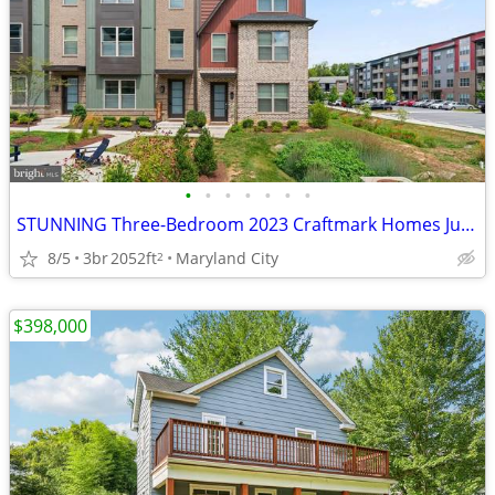
•
•
•
•
•
•
•
STUNNING Three-Bedroom 2023 Craftmark Homes Just Listed For Sale.
8/5
3br
2052ft
Maryland City
2
$398,000