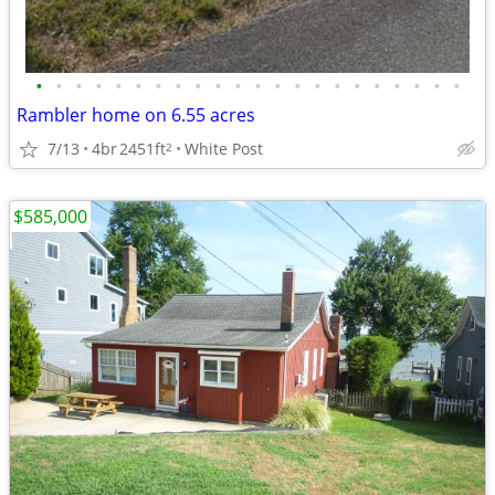
•
•
•
•
•
•
•
•
•
•
•
•
•
•
•
•
•
•
•
•
•
•
Rambler home on 6.55 acres
7/13
4br
2451ft
White Post
2
$585,000