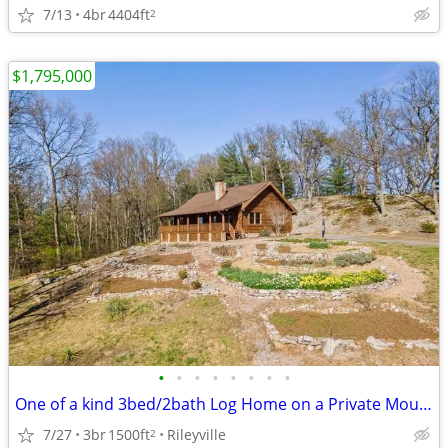
7/13
4br
4404ft
2
$1,795,000
•
•
•
•
•
•
•
•
One of a kind 3bed/2bath Log Home on a Private Mountain in Shenandoah
7/27
3br
1500ft
Rileyville
2