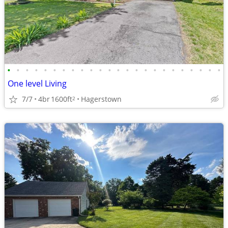
•
•
•
•
•
•
•
•
•
•
•
•
•
•
•
•
•
•
•
•
•
•
•
•
One level Living
7/7
4br
1600ft
Hagerstown
2