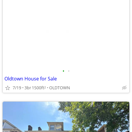
•
•
Oldtown House for Sale
7/19
3br
1500ft
OLDTOWN
2