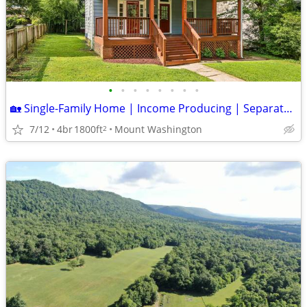
•
•
•
•
•
•
•
•
🏡 Single-Family Home | Income Producing | Separate Living Quarters |
7/12
4br
1800ft
Mount Washington
2