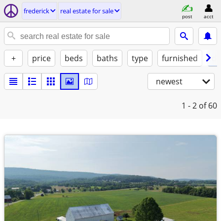
frederick
real estate for sale
post
acct
+
price
beds
baths
type
furnished
de
newest
1 - 2
of 60