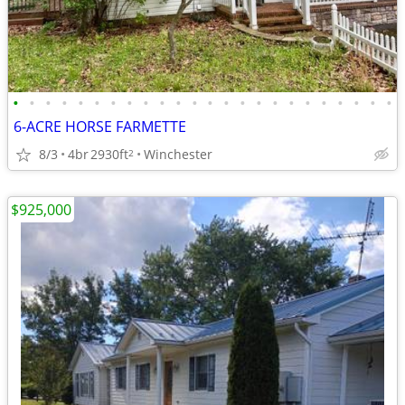
•
•
•
•
•
•
•
•
•
•
•
•
•
•
•
•
•
•
•
•
•
•
•
•
6-ACRE HORSE FARMETTE
8/3
4br
2930ft
Winchester
2
$925,000